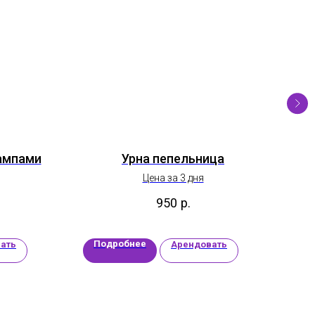
ампами
Урна пепельница
Цена за 3 дня
950
р.
Подробнее
П
ать
Арендовать