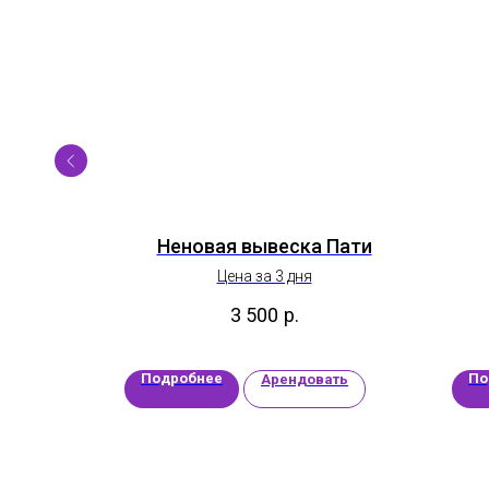
ель 75
Неновая вывеска Пати
Цена за 3 дня
3 500
р.
Подробнее
По
ать
Арендовать