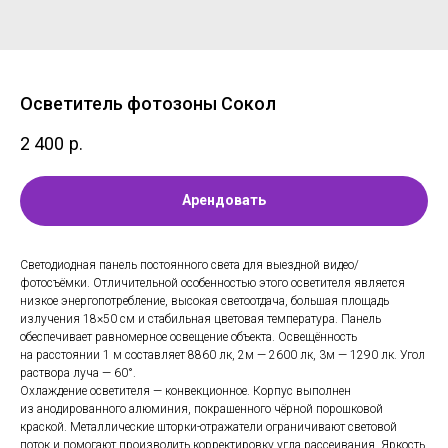
Осветитель фотозоны Сокол
2 400
р.
Арендовать
Cветодиодная панель постоянного света для выездной видео/
фотосъёмки. Отличительной особенностью этого осветителя является
низкое энергопотребление, высокая светоотдача, большая площадь
излучения 18×50 см и стабильная цветовая температура. Панель
обеспечивает равномерное освещение объекта. Освещённость
на расстоянии 1 м составляет 8860 лк, 2м — 2600 лк, 3м — 1290 лк. Угол
раствора луча — 60°.
Охлаждение осветителя — конвекционное. Корпус выполнен
из анодированного алюминия, покрашенного чёрной порошковой
краской. Металлические шторки-отражатели ограничивают световой
поток и помогают производить корректировку угла рассеивания. Яркость