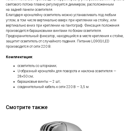
светового потока плавно регулируется диммером, расположенным
на задней панели осветителя.
Благодаря кронштейну осветитель можно устанавливать под любым
углом, в том числе вертикально вверх при креплении на стойку, или
вертикально вниз при креплении на пантограф. Фиксация положения
производится барашковыми винтами по бокам осветителя.
Предохранительный фиксатор, находящийся в месте крепления к стойке,
защитит осветитель от случайного падения. Питание LG900/LED
производится от сети 220 В.
Комплектация:
осветитель со шторками;
U-образный кронштейн для поворота и наклона осветителя —
28×50 см;
барашковые винты — 2 шт;
соединительный кабель к сети 220 В — 3,5 м.
Смотрите также