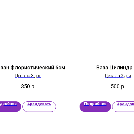
нзан флористический 6см
Ваза Цилиндр 
Цена за 3 дня
Цена за 3 дня
350
р.
500
р.
дробнее
Подробнее
Арендовать
Арендов