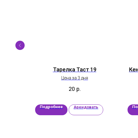
Тыква
Тарелка Таст 19
Ке
Цена за 3 дня
20
р.
Подробнее
По
ать
Арендовать