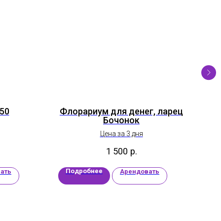
50
Флорариум для денег, ларец
Бочонок
Цена за 3 дня
1 500
р.
Подробнее
П
ать
Арендовать