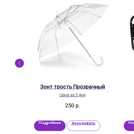
ный
Зонт трость Прозрачный
Цена за 3 дня
250
р.
Подробнее
По
ать
Арендовать