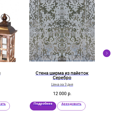
н
Стена ширма из пайеток
Ша
Cеребро
Цена за 3 дня
12 000
р.
Подробнее
П
ать
Арендовать