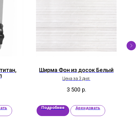
титан,
Ширма Фон из досок Белый
Б
л
Цена за 3 дня:
3 500
р.
Подробнее
П
ать
Арендовать