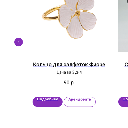
овый
Кольцо для салфеток Фиоре
С
Цена за 3 дня
90
р.
Подробнее
По
ать
Арендовать