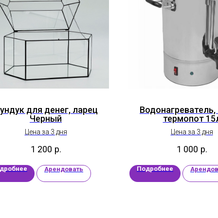
ундук для денег, ларец
Водонагреватель, 
Черный
термопот 15
Цена за 3 дня
Цена за 3 дня
1 200
р.
1 000
р.
дробнее
Подробнее
Арендовать
Арендов