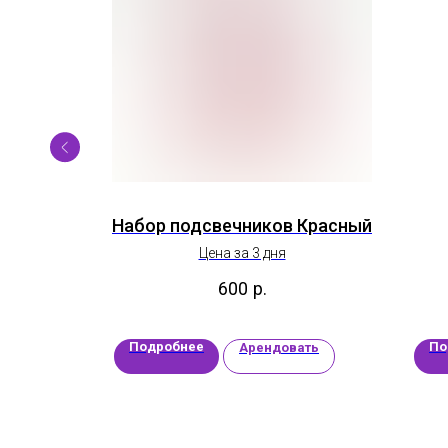
800
Набор подсвечников Красный
Цена за 3 дня
600
р.
Подробнее
По
ать
Арендовать