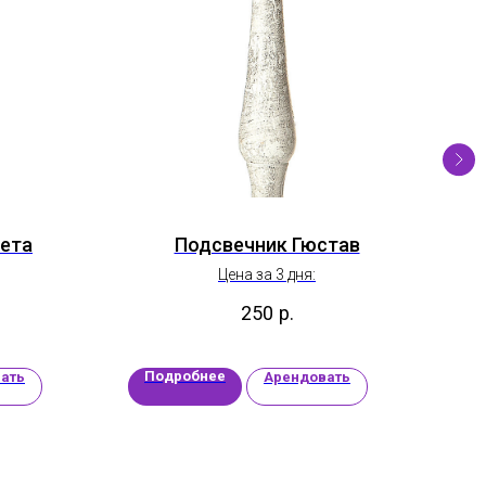
ета
Подсвечник Гюстав
Ст
Цена за 3 дня:
250
р.
Подробнее
П
ать
Арендовать