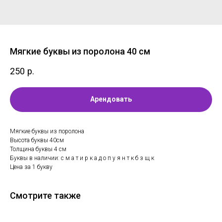
Мягкие буквы из поролона 40 см
250
р.
Арендовать
Мягкие буквы из поролона
Высота буквы 40см
Толщина буквы 4 см
Буквы в наличии: с м а т и р к а д о п у я н т к б з щ к
Цена за 1 букву
Смотрите также