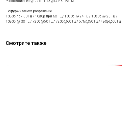
Расстояние передачи от 1 TX до 4 RX: 190 м;
Поддерживаемое разрешение
1080p при 50 Гц / 1080p при 60 Гц / 1080p @ 24 Гц / 1080p @ 25 Гц /
1080p @ 30 Гц / 720p@50 Гц / 720p@60 Гц / 576i@50 Гц / 480p@60 Гц
Смотрите также