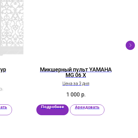
ур
Микшерный пульт YAMAHA
MG 06 X
Цена за 3 дня
р.
1 000
р.
Подробнее
П
ать
Арендовать