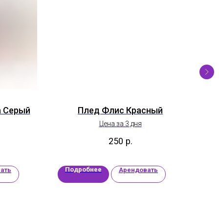
а Серый
Плед Флис Красный
З
Цена за 3 дня
250
р.
Подробнее
П
ать
Арендовать