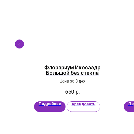
цами
Флорариум Икосаэдр
Большой без стекла
Цена за 3 дня
650
р.
Подробнее
По
ать
Арендовать