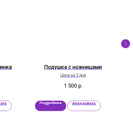
тинка
Подушка с ножницами
Ру
Цена за 3 дня
1 500
р.
Подробнее
П
ать
Арендовать