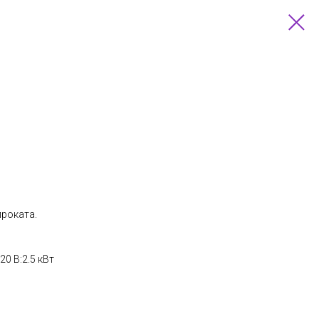
проката.
0 В:2.5 кВт