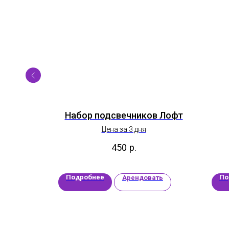
ото
Набор подсвечников Лофт
Цена за 3 дня
450
р.
Подробнее
По
ать
Арендовать