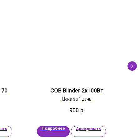
 70
COB Blinder 2х100Вт
Ст
Цена за 1 день
900
р.
Подробнее
П
ать
Арендовать