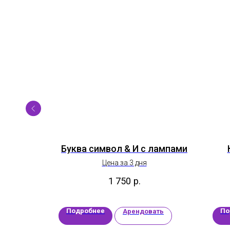
re SH55
Буква символ & И с лампами
Цена за 3 дня
1 750
р.
Подробнее
По
ать
Арендовать