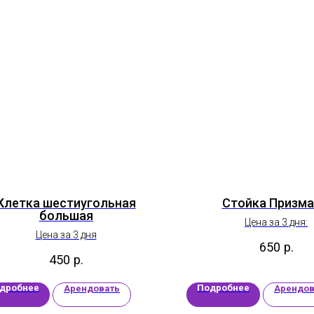
Клетка шестиугольная
Стойка Призма
большая
Цена за 3 дня:
Цена за 3 дня
650
р.
450
р.
дробнее
Подробнее
Арендовать
Арендов