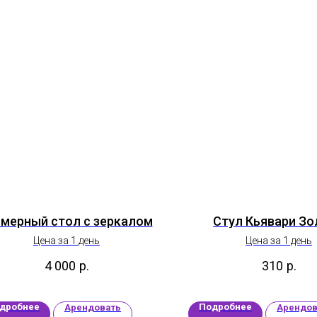
имерный стол с зеркалом
Стул Кьявари Зо
Цена за 1 день
Цена за 1 день
4 000
р.
310
р.
дробнее
Подробнее
Арендовать
Арендов