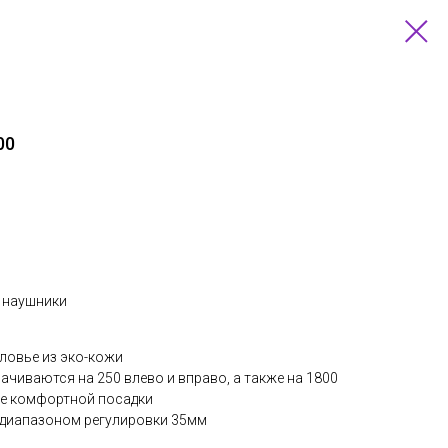
00
 наушники
ловье из эко-кожи
чиваются на 250 влево и вправо, а также на 1800
ее комфортной посадки
 диапазоном регулировки 35мм