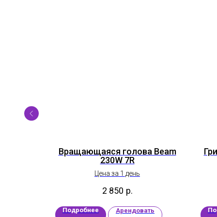
Вращающаяся голова Beam
Гр
230W 7R
Цена за 1 день
2 850
р.
Подробнее
По
ать
Арендовать