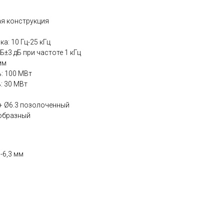
ая конструкция
а: 10 Гц-25 кГц
Б±3 дБ при частоте 1 кГц
мм
: 100 МВт
: 30 МВт
+ Ø6.3 позолоченный
-образный
-6,3 мм