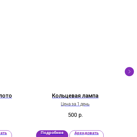
лото
Кольцевая лампа
Цена за 1 день
500
р.
Подробнее
П
ать
Арендовать