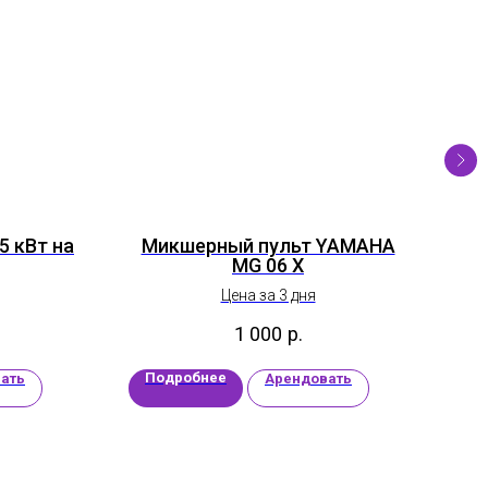
5 кВт на
Микшерный пульт YAMAHA
MG 06 X
Цена за 3 дня
1 000
р.
Подробнее
П
ать
Арендовать