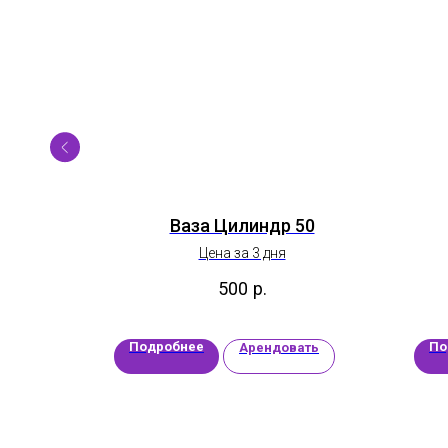
нель
Ваза Цилиндр 50
12
Цена за 3 дня
500
р.
Подробнее
По
ать
Арендовать