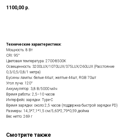
1100,00
р.
Арендовать
Технические характеристики:
Мощность: 8 Вт
CRI: 95°
Цветовая температура: 2700-8500K
Освещенность: 3200LUX/1070LUX/375LUX/260LUX (Расстояние
0,3/0,5/0,8/1 метра)
Бусины лампы: белые 44шт, желтые 44шт, RGB 70шт
Угол луча: 120°
Аккумулятор: 3,8 В/5000 мАч
Время работы: 2,5–10 часов
Интерфейс зарядки: Type-C
Время зарядки: около 2,5 часов (поддержка быстрой зарядки PD)
Размеры: 14,3*7,1*1,5 см/5,63*2,79*0,59 дюйма
Вес нетто: 269 г
Смотрите также