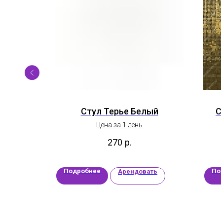
 кВт на
Стул Терье Белый
С
Цена за 1 день
270
р.
Подробнее
По
ать
Арендовать