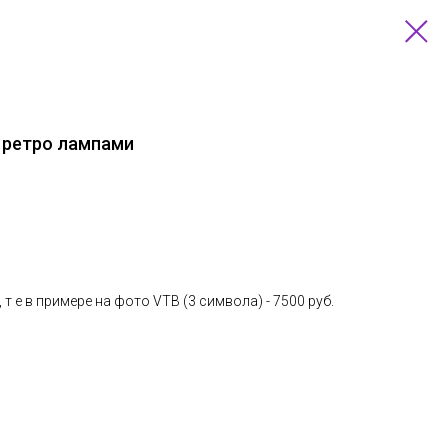
с ретро лампами
т е в примере на фото VTB (3 cимвола) - 7500 руб.