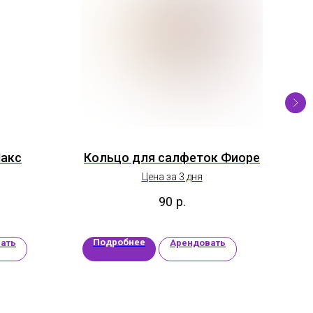
Макс
Кольцо для салфеток Фиоре
Цена за 3 дня
90
р.
Подробнее
П
ать
Арендовать