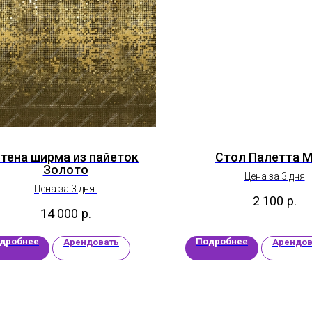
тена ширма из пайеток
Стол Палетта 
Золото
Цена за 3 дня
Цена за 3 дня:
2 100
р.
14 000
р.
дробнее
Подробнее
Арендовать
Арендов