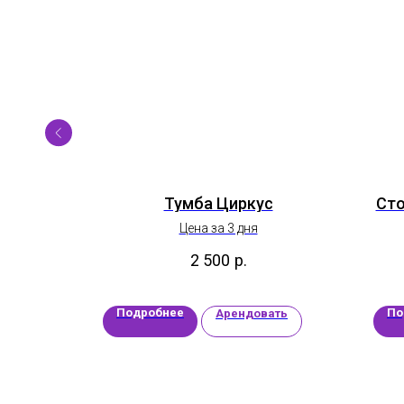
я для
Тумба Циркус
Сто
ования
Цена за 3 дня
2 500
р.
Подробнее
По
ать
Арендовать