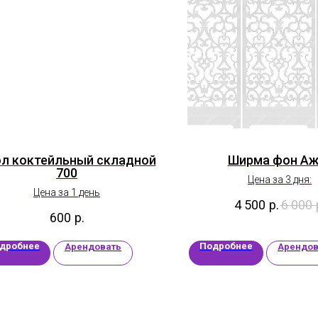
л коктейльный складной
Ширма фон Аж
700
Цена за 3 дня:
Цена за 1 день
4 500
р.
6 000
600
р.
дробнее
Подробнее
Арендовать
Арендов